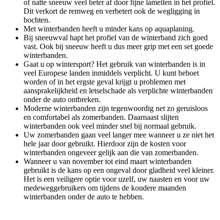
of natte sneeuw veel beter af door fijne lamellen in het profiel.
Dit verkort de remweg en verbetert ook de wegligging in
bochten.
Met winterbanden heeft u minder kans op aquaplaning.
Bij sneeuwval hapt het profiel van de winterband zich goed
vast. Ook bij sneeuw heeft u dus meer grip met een set goede
winterbanden.
Gaat u op wintersport? Het gebruik van winterbanden is in
veel Europese landen inmiddels verplicht. U kunt beboet
worden of in het ergste geval krijgt u problemen met
aansprakelijkheid en letselschade als verplichte winterbanden
onder de auto ontbreken.
Moderne winterbanden zijn tegenwoordig net zo geruisloos
en comfortabel als zomerbanden. Daarnaast slijten
winterbanden ook veel minder snel bij normaal gebruik.
Uw zomerbanden gaan veel langer mee wanneer u ze niet het
hele jaar door gebruikt. Hierdoor zijn de kosten voor
winterbanden ongeveer gelijk aan die van zomerbanden.
Wanneer u van november tot eind maart winterbanden
gebruikt is de kans op een ongeval door gladheid veel kleiner.
Het is een veiligere optie voor uzelf, uw naasten en voor uw
medeweggebruikers om tijdens de koudere maanden
winterbanden onder de auto te hebben.