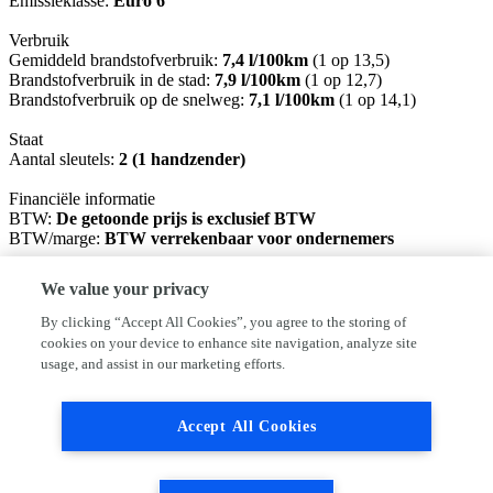
Emissieklasse:
Euro 6
Verbruik
Gemiddeld brandstofverbruik:
7,4 l/100km
(1 op 13,5)
Brandstofverbruik in de stad:
7,9 l/100km
(1 op 12,7)
Brandstofverbruik op de snelweg:
7,1 l/100km
(1 op 14,1)
Staat
Aantal sleutels:
2 (1 handzender)
Financiële informatie
BTW:
De getoonde prijs is exclusief BTW
BTW/marge:
BTW verrekenbaar voor ondernemers
Garantie
We value your privacy
BOVAG Afleverbeurt:
Ja
By clicking “Accept All Cookies”, you agree to the storing of
Afleverpakketten
cookies on your device to enhance site navigation, analyze site
Inbegrepen afleverpakket (à € 250): Afleverpakket (1)
usage, and assist in our marketing efforts.
Dit afleverpakket bevat: BOVAG garantie (12 maanden); BOVAG
Afleverbeurt
Accept All Cookies
U bent van harte welkom voor een overtuigende proefrit. Bel of
mail altijd eerst voor een afspraak, zodat wij u kunnen verzekeren
dat de auto voor u klaar staat.