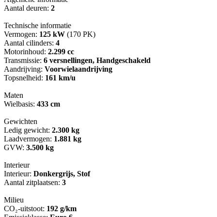
Aantal deuren:
2
Technische informatie
Vermogen:
125 kW
(170 PK)
Aantal cilinders:
4
Motorinhoud:
2.299 cc
Transmissie:
6 versnellingen, Handgeschakeld
Aandrijving:
Voorwielaandrijving
Topsnelheid:
161 km/u
Maten
Wielbasis:
433 cm
Gewichten
Ledig gewicht:
2.300 kg
Laadvermogen:
1.881 kg
GVW:
3.500 kg
Interieur
Interieur:
Donkergrijs, Stof
Aantal zitplaatsen:
3
Milieu
CO₂-uitstoot:
192 g/km