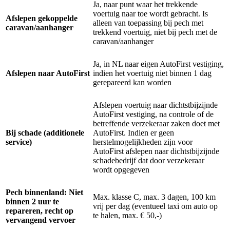
Ja, naar punt waar het trekkende
voertuig naar toe wordt gebracht. Is
Afslepen gekoppelde
alleen van toepassing bij pech met
caravan/aanhanger
trekkend voertuig, niet bij pech met de
caravan/aanhanger
Ja, in NL naar eigen AutoFirst vestiging,
Afslepen naar AutoFirst
indien het voertuig niet binnen 1 dag
gerepareerd kan worden
Afslepen voertuig naar dichtstbijzijnde
AutoFirst vestiging, na controle of de
betreffende verzekeraar zaken doet met
Bij schade (additionele
AutoFirst. Indien er geen
service)
herstelmogelijkheden zijn voor
AutoFirst afslepen naar dichtstbijzijnde
schadebedrijf dat door verzekeraar
wordt opgegeven
Pech binnenland: Niet
Max. klasse C, max. 3 dagen, 100 km
binnen 2 uur te
vrij per dag (eventueel taxi om auto op
repareren, recht op
te halen, max. € 50,-)
vervangend vervoer