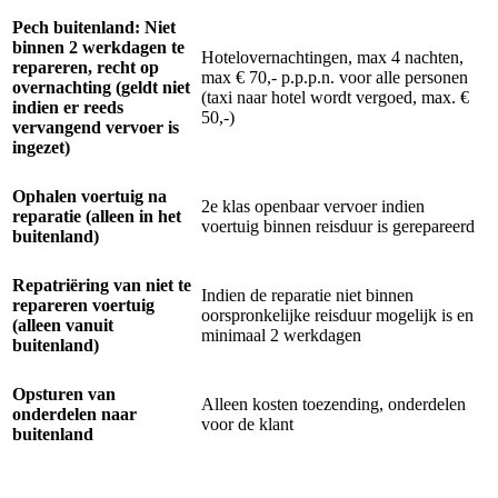
Pech buitenland: Niet
binnen 2 werkdagen te
Hotelovernachtingen, max 4 nachten,
repareren, recht op
max € 70,- p.p.p.n. voor alle personen
overnachting (geldt niet
(taxi naar hotel wordt vergoed, max. €
indien er reeds
50,-)
vervangend vervoer is
ingezet)
Ophalen voertuig na
2e klas openbaar vervoer indien
reparatie (alleen in het
voertuig binnen reisduur is gerepareerd
buitenland)
Repatriëring van niet te
Indien de reparatie niet binnen
repareren voertuig
oorspronkelijke reisduur mogelijk is en
(alleen vanuit
minimaal 2 werkdagen
buitenland)
Opsturen van
Alleen kosten toezending, onderdelen
onderdelen naar
voor de klant
buitenland