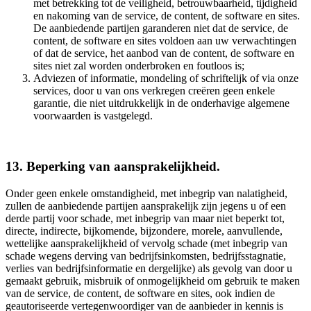
met betrekking tot de veiligheid, betrouwbaarheid, tijdigheid
en nakoming van de service, de content, de software en sites.
De aanbiedende partijen garanderen niet dat de service, de
content, de software en sites voldoen aan uw verwachtingen
of dat de service, het aanbod van de content, de software en
sites niet zal worden onderbroken en foutloos is;
Adviezen of informatie, mondeling of schriftelijk of via onze
services, door u van ons verkregen creëren geen enkele
garantie, die niet uitdrukkelijk in de onderhavige algemene
voorwaarden is vastgelegd.
13. Beperking van aansprakelijkheid.
Onder geen enkele omstandigheid, met inbegrip van nalatigheid,
zullen de aanbiedende partijen aansprakelijk zijn jegens u of een
derde partij voor schade, met inbegrip van maar niet beperkt tot,
directe, indirecte, bijkomende, bijzondere, morele, aanvullende,
wettelijke aansprakelijkheid of vervolg schade (met inbegrip van
schade wegens derving van bedrijfsinkomsten, bedrijfsstagnatie,
verlies van bedrijfsinformatie en dergelijke) als gevolg van door u
gemaakt gebruik, misbruik of onmogelijkheid om gebruik te maken
van de service, de content, de software en sites, ook indien de
geautoriseerde vertegenwoordiger van de aanbieder in kennis is