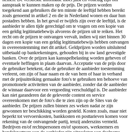
aanspraak te kunnen maken op de prijs. De prijzen worden
toegekend aan gebruikers die ten minste de leeftijd hebben bereikt
zoals genoemd in artikel 2 en die in Nederland wonen en daar hun
postadres hebben. In het geval er twijfels zijn over de leeftijd, is de
aanbieder te allen tijde gerechtigd om te vragen om een kopie van
een geldig legitimatiebewijs alvorens de prijzen uit te reiken. Het
recht om de prijzen te ontvangen vervalt, indien wij niet binnen 30
dagen een kopie van een geldig legitimatiebewijs hebben ontvangen
in overeenstemming met dit artikel. Geldprijzen worden uitsluitend
uitbetaald op bankrekeningen, gehouden bij in uw land gevestigde
banken. Over de prijzen kan kansspelbelasting worden geheven of
eventuele heffingen in plaats daarvan. Acceptatie van de prijs door
de gebruiker betekent, dat de gebruiker de aanbieder toestemming
verleent, om zijn of haar naam en de van hem of haar in verband
met de prijsuitreiking gemaakte foto's te gebruiken ten behoeve van
promotionele activiteiten van de aanbieder, zonder dat de aanbieder
de winnaar daarvoor een vergoeding verschuldigd is. De aanbieder
kan niet garanderen dat de geleverde content en service
overeenkomen met de foto's die te zien zijn op de Sites van de
aanbieder. De prijzen zullen binnen zes weken nadat ze zijn
gewonnen ter beschikking worden gesteld. Kosten zoals, maar niet
beperkt tot vervoerskosten, bankkosten en posttarieven komen voor
rekening van de ontvangende partij, tenzij anderszins vermeld.
Bedrijven en/of rechtspersonen en/of sponsors, werknemers en