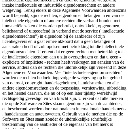
inzake intellectuele en industriële eigendomsrechten en andere
wetgeving. Tenzij elders in deze Algemene Voorwaarden anderszins
wordt bepaald, zijn de rechten, eigendom en belangen in en van de
intellectuele eigendom of andere rechten die verband houden met
immateriële zaken die worden gebruikt, ontwikkeld, opgenomen,
belichaamd of uitgeoefend in verband met de service ("intellectuele
eigendomsrechten") in eigendom bij de aanbieder of zijn
licentiegevers en u gaat ermee akkoord dat u geen belangen of
aanspraken heeft of zult opeisen met betrekking tot die intellectuele
eigendomsrechten. U erkent dat er geen rechten met betrekking tot
de intellectuele eigendom aan u zijn overgedragen en dat u geen -
expliciete of impliciete - rechten heeft verkregen ten aanzien van de
service, anders dan de rechten die uitdrukkelijk zijn verleend in deze
Algemene en Voorwaarden. Met "intellectuele eigendomsrechten"
worden de rechten bedoeld ingevolge de wetgeving op het gebied
van octrooi, copyright, handelsgeheimen, handelsmerken en alle
andere eigendomsrechten en de toepassing, vernieuwing, uitbreiding
en het herstel daarvan, die nu of op een later tijdstip wereldwijd
rechtsgeldig gevestigd en van kracht zijn. U erkent dat alle merken
die op de Software en Sites staan eigendom zijn van de aanbieder,
en beschermd worden door nationale en internationale handelsmerk-
, handelsnaam en auteurswetten. Gebruik van de merken die op de
Software en Sites staan zonder de uitdrukkelijke schriftelijke
toestemming van de aanbieder of de eigenaar van het merk is