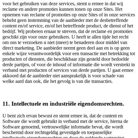
voor het gebruiken van deze services, stemt u ermee in dat wij
reclame en andere promoties kunnen tonen op onze Sites. Het
opnemen van reclame of promoties op onze Sites of in onze services
behelst geen instemming van de aanbieder met de desbetreffende
content en/of service, en/of het betreffende product, de dienst of het
bedrijf. Wij proberen ernaar te streven, dat de reclame en promoties
geschikt zijn voor onze gebruikers. U heeft te allen tijde het recht
om ons te verzoeken u niet (meer) te benaderen door middel van
direct marketing. De aanbieder neemt geen deel aan en is op geen
enkele wijze verantwoordelijk voor een transactie met betrekking tot
producten of diensten, die beschikbaar zijn gesteld door bedoelde
derde partijen, of voor de inhoud of informatie die wordt verstrekt in
verband met producten of services van derde partijen. U gaat ermee
akkoord dat de aanbieder niet aansprakelijk is voor schade van
welke aard dan ook, die het gevolg is van die transacties.
11. Intellectuele en industriële eigendomsrechten.
U bent zich ervan bewust en stemt ermee in, dat de content en
Software die wordt gebruikt in verband met de service, hierna de
Software genoemd, vertrouwelijke informatie bevat, die wordt
beschermd door rechtsgeldig gevestigde en toepasselijke
intellectuele eigendomsrechten en door de geldende wetgeving