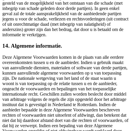
gesteld van de mogelijkheid van het ontstaan van die schade (met
inbegrip van schade geleden door derde partijen). In geen enkel
geval zal de totale aansprakelijkheid van de aanbiedende partijen
jegens u voor de schade, verliezen en rechtsvorderingen (uit contract
of uit onrechtmatige daad (met inbegrip van nalatigheid) of
anderszins) groter zijn dan het bedrag, dat door u is betaald om de
informatie te verkrijgen.
14. Algemene informatie.
Deze Algemene Voorwaarden komen in de plaats van alle eerdere
overeenkomsten tussen u en de aanbieder. Indien u gebruik maakt
van aanvullende diensten, materialen of software van derde partijen,
kunnen aanvullende algemene voorwaarden op u van toepassing
zijn. De nationale wetgeving van het land of de staat waarin u
woont is van toepassing op de relatie tussen u en de aanbieder,
ongeacht de voorwaarden en bepalingen van het toepasselijke
internationale recht. Geschillen zullen worden beslecht door middel
van arbitrage volgens de regels die zijn opgesteld door het arbitrage
instituut dat is gevestigd in Nederland te Rotterdam. Indien de
aanbieder bepaalde in deze Algemene Voorwaarden beschreven
rechten of voorwaarden niet uitoefent of afdwingt, dan betekent dat
niet dat hij daardoor afstand doet van die rechten of voorwaarden, of
dat hij ze verwerpt. Indien een bepaling van deze Algemene
Voorwaarden ongeldig of niet afdwingbaar wordt verklaard door